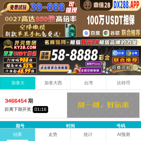
加拿大
加拿大西
台湾
比特币
5
8
8
21
3466454
期
+
+
=
距离下期开奖
01
:
16
大
单
期号
时间
号码
结果
走势
统计
AI预测
8+0+7=
15
3466453
08-07 07:48:00