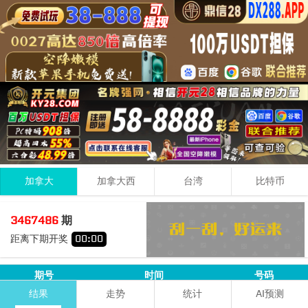
加拿大
加拿大西
台湾
比特币
5
6
5
16
3467486
期
+
+
=
距离下期开奖
00
:
00
大
双
期号
时间
号码
结果
走势
统计
AI预测
8+9+5=
22
3467485
08-09 21:39:00