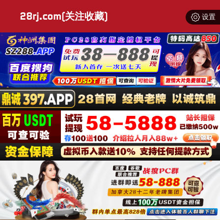
28rj.com(关注收藏)
设置